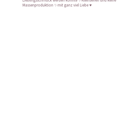
Lieblingsschmuck werden könnte
✨Kleinserien und keine
Massenproduktion
✨mit ganz viel Liebe ♥️