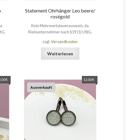
o
Statement Ohrhänger Leo beere/
roségold
da
Kein Mehrwertsteuerausweis, da
tG.
Kleinunternehmer nach §19 (1) UStG.
zzgl.
Versandkosten
Weiterlesen
2,00
€
12,00
€
Ausverkauft