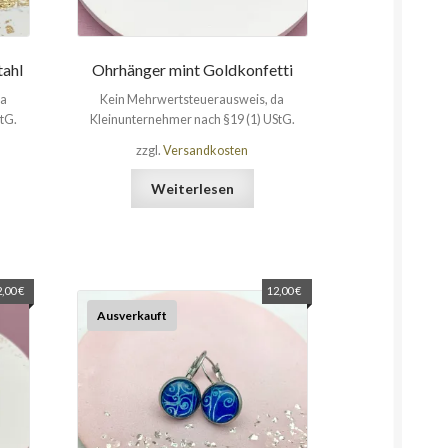
tahl
Ohrhänger mint Goldkonfetti
da
Kein Mehrwertsteuerausweis, da
tG.
Kleinunternehmer nach §19 (1) UStG.
zzgl.
Versandkosten
Weiterlesen
2,00
€
12,00
€
Ausverkauft