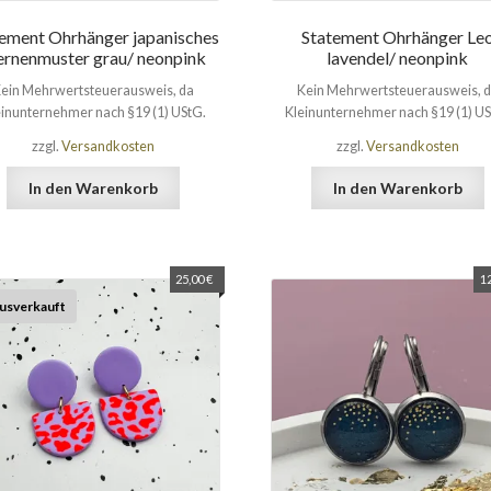
ement Ohrhänger japanisches
Statement Ohrhänger Le
ernenmuster grau/ neonpink
lavendel/ neonpink
ein Mehrwertsteuerausweis, da
Kein Mehrwertsteuerausweis, 
einunternehmer nach §19 (1) UStG.
Kleinunternehmer nach §19 (1) US
zzgl.
Versandkosten
zzgl.
Versandkosten
In den Warenkorb
In den Warenkorb
25,00
€
1
usverkauft