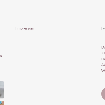
|
Impressum
| 
Da
Za
in
Li
A
Wi