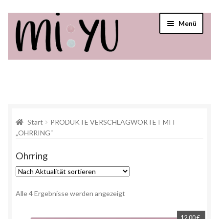
Menü
Startseite
Shop
Über mi:yu
Start
PRODUKTE VERSCHLAGWORTET MIT
„OHRRING“
Verkaufsstellen
Ohrring
Alle 4 Ergebnisse werden angezeigt
12,00
€