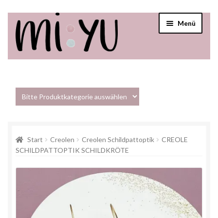
Menü
Startseite
Shop
Über mi:yu
Start
Creolen
Creolen Schildpattoptik
CREOLE
Verkaufsstellen
SCHILDPATTOPTIK SCHILDKRÖTE