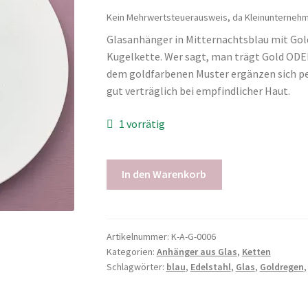
Kein Mehrwertsteuerausweis, da Kleinunternehme
Glasanhänger in Mitternachtsblau mit Gol
Kugelkette. Wer sagt, man trägt Gold ODER
dem goldfarbenen Muster ergänzen sich per
gut verträglich bei empfindlicher Haut.
1 vorrätig
Kette
In den Warenkorb
Goldregen
Edelstahl
Menge
Artikelnummer:
K-A-G-0006
Kategorien:
Anhänger aus Glas
,
Ketten
Schlagwörter:
blau
,
Edelstahl
,
Glas
,
Goldregen