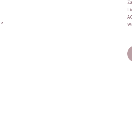
Za
Li
A
be
Wi