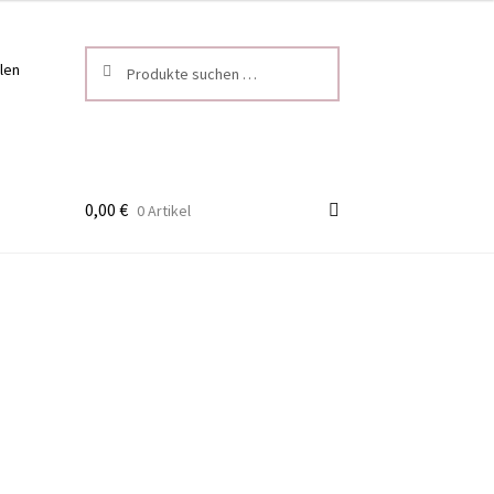
Suchen
Suchen
len
nach:
0,00
€
0 Artikel