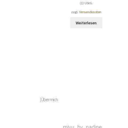
(1) UStG.
zzgl.
Versandkosten
Weiterlesen
|
Über mich
miyu_by_nadine