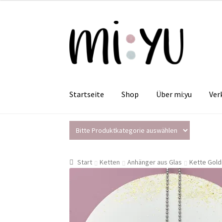
Zur
Zum
Navigation
Inhalt
springen
springen
Startseite
Shop
Über mi:yu
Ver
Start
Ketten
Anhänger aus Glas
Kette Gold