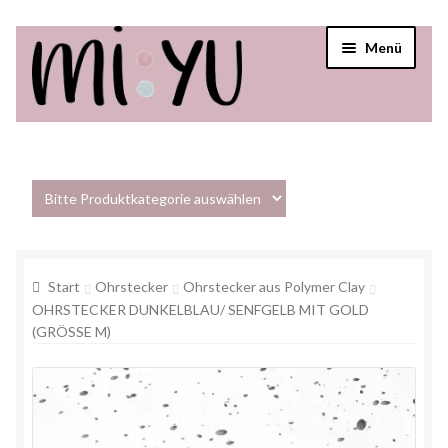
Menü
Startseite
Shop
Über mi:yu
Start
Ohrstecker
Ohrstecker aus Polymer Clay
Verkaufsstellen
OHRSTECKER DUNKELBLAU/ SENFGELB MIT GOLD
(GRÖSSE M)