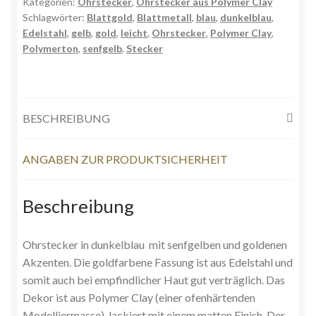
Kategorien:
Ohrstecker
,
Ohrstecker aus Polymer Clay
Schlagwörter:
Blattgold
,
Blattmetall
,
blau
,
dunkelblau
,
Edelstahl
,
gelb
,
gold
,
leicht
,
Ohrstecker
,
Polymer Clay
,
Polymerton
,
senfgelb
,
Stecker
BESCHREIBUNG
ANGABEN ZUR PRODUKTSICHERHEIT
Beschreibung
Ohrstecker in dunkelblau mit senfgelben und goldenen
Akzenten. Die goldfarbene Fassung ist aus Edelstahl und
somit auch bei empfindlicher Haut gut verträglich. Das
Dekor ist aus Polymer Clay (einer ofenhärtenden
Modelliermasse), lackiert mit einem matten Finish. Der