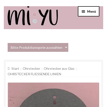
Menü
Startseite
Shop
Über mi:yu
Start
Ohrstecker
Ohrstecker aus Glas
Verkaufsstellen
OHRSTECKER FLIESSENDE LINIEN