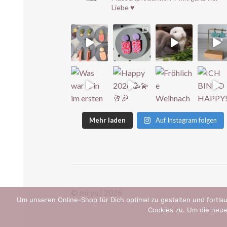
Liebe ♥️
Mehr laden
Auf Instagram folgen
© mi:yu | 2026
Um unseren Online-Shop für Dich optimal zu gestalten und fort
Cookies zu. Um die neue