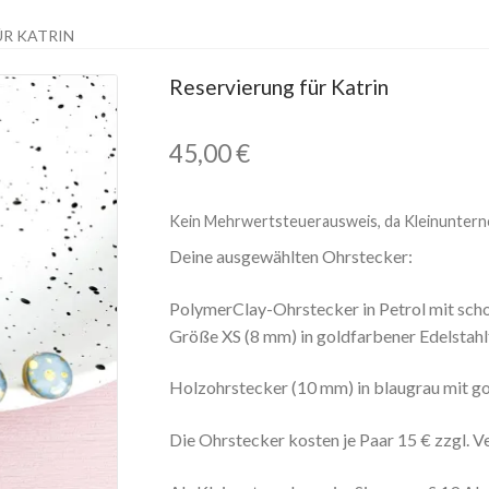
ÜR KATRIN
Reservierung für Katrin
45,00
€
Kein Mehrwertsteuerausweis, da Kleinuntern
Deine ausgewählten Ohrstecker:
PolymerClay-Ohrstecker in Petrol mit sc
Größe XS (8 mm) in goldfarbener Edelstahl
Holzohrstecker (10 mm) in blaugrau mit go
Die Ohrstecker kosten je Paar 15 € zzgl. V