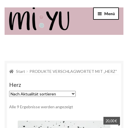
Menü
Startseite
Shop
Über mi:yu
Start
PRODUKTE VERSCHLAGWORTET MIT „HERZ“
Verkaufsstellen
Herz
Alle 9 Ergebnisse werden angezeigt
20,00
€