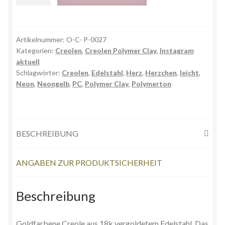
Artikelnummer:
O-C- P-0027
Kategorien:
Creolen
,
Creolen Polymer Clay
,
Instagram
aktuell
Schlagwörter:
Creolen
,
Edelstahl
,
Herz
,
Herzchen
,
leicht
,
Neon
,
Neongelb
,
PC
,
Polymer Clay
,
Polymerton
BESCHREIBUNG
ANGABEN ZUR PRODUKTSICHERHEIT
Beschreibung
Goldfarbene Creole aus 18k vergoldetem Edelstahl. Das