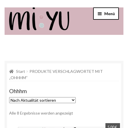
Menü
Startseite
Shop
Über mi:yu
Start
PRODUKTE VERSCHLAGWORTET MIT
„OHHHM“
Verkaufsstellen
Ohhhm
Alle 8 Ergebnisse werden angezeigt
5,00
€