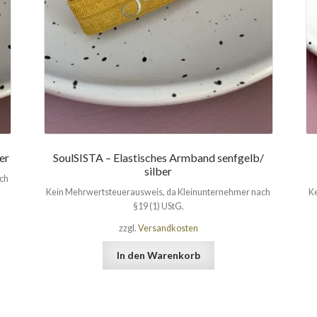
er
SoulSISTA – Elastisches Armband senfgelb/
silber
ach
Kein Mehrwertsteuerausweis, da Kleinunternehmer nach
Ke
§19 (1) UStG.
zzgl.
Versandkosten
In den Warenkorb