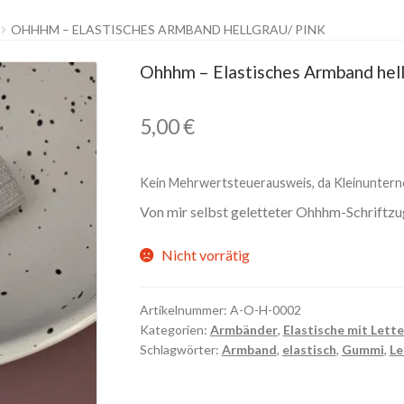
OHHHM – ELASTISCHES ARMBAND HELLGRAU/ PINK
Ohhhm – Elastisches Armband hell
5,00
€
Kein Mehrwertsteuerausweis, da Kleinuntern
Von mir selbst geletteter Ohhhm-Schriftzu
Nicht vorrätig
Artikelnummer:
A-O-H-0002
Kategorien:
Armbänder
,
Elastische mit Lette
Schlagwörter:
Armband
,
elastisch
,
Gummi
,
Le