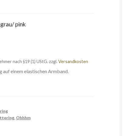
grau/ pink
ehmer nach §19 (1) UStG.
zzgl.
Versandkosten
g auf einem elastischen Armband.
ring
ttering
,
Ohhhm